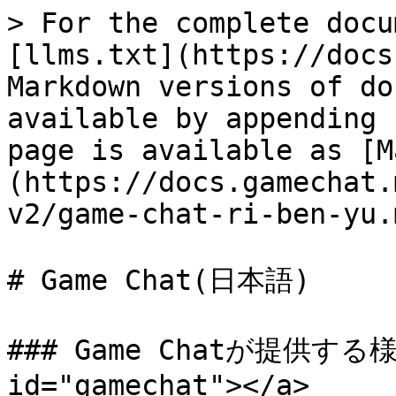
> For the complete docu
[llms.txt](https://docs
Markdown versions of do
available by appending 
page is available as [M
(https://docs.gamechat.
v2/game-chat-ri-ben-yu.m
# Game Chat(日本語)

### Game Chatが提供する様々
id="gamechat"></a>
